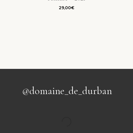
29,00
€
@domaine_de_durban