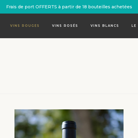
Frais de port OFFERTS à partir de 18 bouteilles achetées
VINS ROUGES
VINS ROSÉS
VINS BLANCS
LE